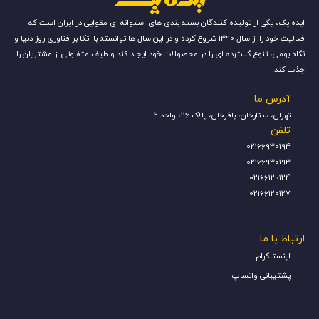
ایده پک، یکی از تولیده کنندگان بسته بندی های استوانه ای مقوایی در ایران است که
فعالیت خود را از سال 1390 شروع کرده و در این سال ها توانسته با اتکا بر فناوری روز دنیا و
نگاه بومی، تنوع گسترده ای را در محصولات خود ایجاد کند و طیف متفاوتی از مشتریان را
جذب کند.
آدرس ما
تهران، ستارخان، باقرخان، پلاک 116، واحد 2
تلفن
02166930194
02166930193
02166120124
02166120127
ارتباط با ما
اینستاگرام
پشتیبانی واتساپ