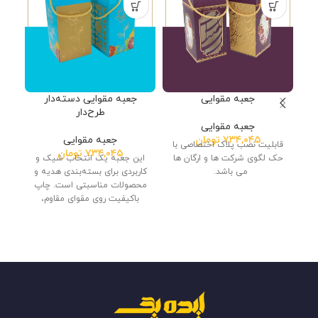
جعبه مقوایی
جعبه مقوایی دسته‌دار
طرح‌دار
من
سا
جعبه مقوایی
۷۳۴,۰۴۵
تومان
جعبه مقوایی
قابلیت نصب پلاک اختصاصی با
۷۳۴,۰۴۵
تومان
حک لگوی شرکت ها و ارگان ها
این جعبه یک انتخاب شیک و
می باشد.
کاربردی برای بسته‌بندی هدیه و
محصولات مناسبتی است. چاپ
در
باکیفیت روی مقوای مقاوم،
همراه با
دسته طنابی
، هم ظاهر
ش
زیبایی ایجاد کرده و هم حمل را
راحت کرده است.
قابل تولید در
ابعاد، رنگ و طرح
اختصاصی
برای برند و فروش
عمده.