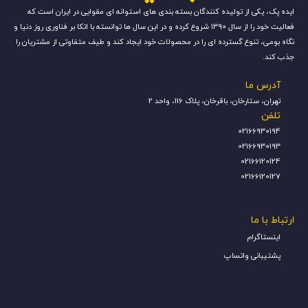
ایده پک، یکی از تولیده کنندگان بسته بندی های استوانه ای مقوایی در ایران است که
فعالیت خود را از سال 1390 شروع کرده و در این سال ها توانسته با اتکا بر فناوری روز دنیا و
نگاه بومی، تنوع گسترده ای را در محصولات خود ایجاد کند و طیف متفاوتی از مشتریان را
جذب کند.
سا
آدرس ما
تهران، ستارخان، باقرخان، پلاک 116، واحد 2
چ
تلفن
و
02166930194
02166930193
02166120124
02166120127
ارتباط با ما
اینستاگرام
پشتیبانی واتساپ