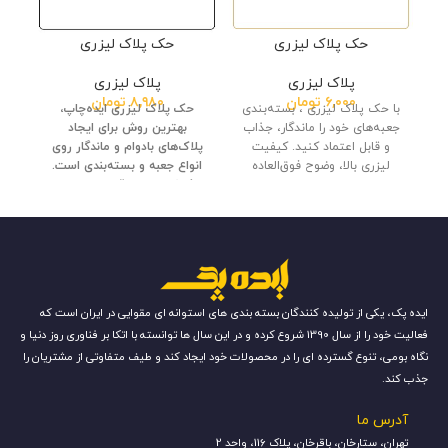
حک پلاک لیزری
حک پلاک لیزری
پلاک لیزری
پلاک لیزری
۶,۰۰۰
تومان
۸,۹۸۰
تومان
با حک پلاک لیزری ، بسته‌بندی
حک پلاک لیزری ایده‌چاپ،
جعبه‌های خود را ماندگار، جذاب
بهترین روش برای ایجاد
و قابل اعتماد کنید. کیفیت
پلاک‌های بادوام و ماندگار روی
لیزری بالا، وضوح فوق‌العاده
انواع جعبه و بسته‌بندی است.
کیفیت بالا، دقت لیزری و
ماندگاری عالی برای برندینگ
حرفه‌ای.
ایده پک، یکی از تولیده کنندگان بسته بندی های استوانه ای مقوایی در ایران است که
فعالیت خود را از سال 1390 شروع کرده و در این سال ها توانسته با اتکا بر فناوری روز دنیا و
نگاه بومی، تنوع گسترده ای را در محصولات خود ایجاد کند و طیف متفاوتی از مشتریان را
جذب کند.
آدرس ما
تهران، ستارخان، باقرخان، پلاک 116، واحد 2