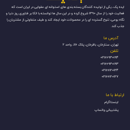
ایده پک، یکی از تولیده کنندگان بسته بندی های استوانه ای مقوایی در ایران است که
فعالیت خود را از سال 1390 شروع کرده و در این سال ها توانسته با اتکا بر فناوری روز دنیا و
نگاه بومی، تنوع گسترده ای را در محصولات خود ایجاد کند و طیف متفاوتی از مشتریان را
جذب کند.
آدرس ما
تهران، ستارخان، باقرخان، پلاک 116، واحد 2
تلفن
02166930194
02166930193
02166120124
02166120127
ارتباط با ما
اینستاگرام
پشتیبانی واتساپ